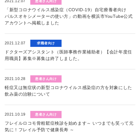
2021.12.07
患者さん向け
「新型コロナウイルス感染症（COVID-19）自宅療養者向け
パルスオキシメーターの使い方」の動画を横浜市YouTube公式
アカウントへ掲載しました
2021.12.07
求職者向け
ドクターズアシスタント（医師事務作業補助者）【会計年度任
用職員】募集※募集は終了しました。
2021.10.28
患者さん向け
軽症又は無症状の新型コロナウイルス感染症の方を対象にした
飲み薬の治験について
2021.10.19
患者さん向け
フレイルロコモ骨粗鬆症検診を始めます～ いつまでも笑って元
気に！フレイル予防で健康長寿 ～