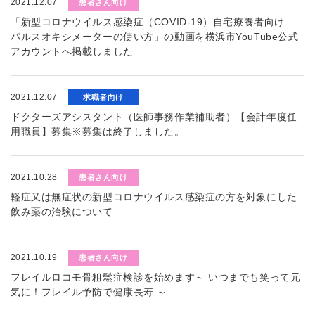
2021.12.07
患者さん向け
「新型コロナウイルス感染症（COVID-19）自宅療養者向け
パルスオキシメーターの使い方」の動画を横浜市YouTube公式
アカウントへ掲載しました
2021.12.07
求職者向け
ドクターズアシスタント（医師事務作業補助者）【会計年度任
用職員】募集※募集は終了しました。
2021.10.28
患者さん向け
軽症又は無症状の新型コロナウイルス感染症の方を対象にした
飲み薬の治験について
2021.10.19
患者さん向け
フレイルロコモ骨粗鬆症検診を始めます～ いつまでも笑って元
気に！フレイル予防で健康長寿 ～