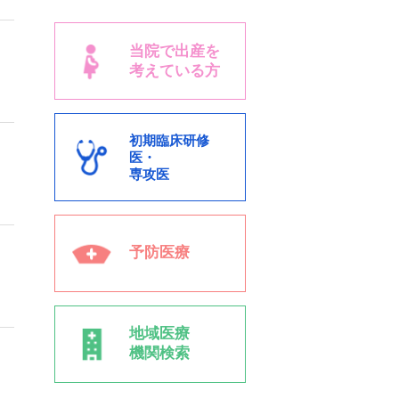
当院で出産を
考えている方
初期臨床研修
医・
専攻医
予防医療
地域医療
機関検索