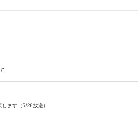
て
します（5/28放送）