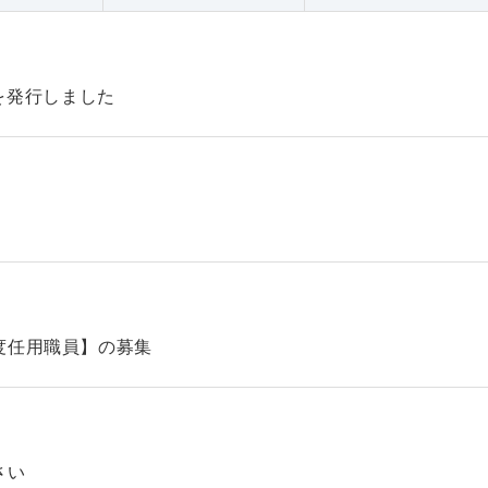
47を発行しました
】
度任用職員】の募集
さい