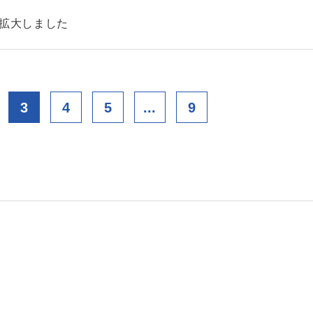
を拡大しました
3
4
5
...
9