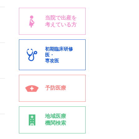
当院で出産を
考えている方
初期臨床研修
医・
専攻医
予防医療
地域医療
機関検索