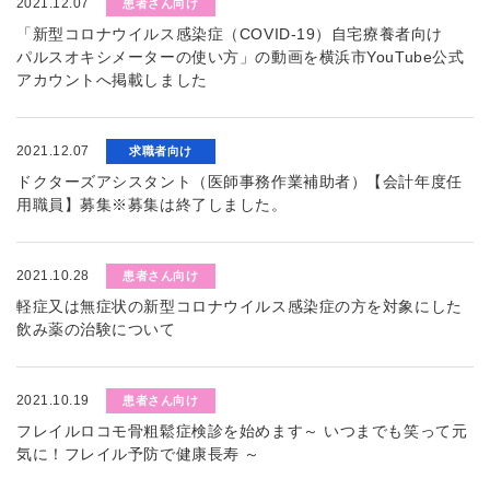
2021.12.07
患者さん向け
「新型コロナウイルス感染症（COVID-19）自宅療養者向け
パルスオキシメーターの使い方」の動画を横浜市YouTube公式
アカウントへ掲載しました
2021.12.07
求職者向け
ドクターズアシスタント（医師事務作業補助者）【会計年度任
用職員】募集※募集は終了しました。
2021.10.28
患者さん向け
軽症又は無症状の新型コロナウイルス感染症の方を対象にした
飲み薬の治験について
2021.10.19
患者さん向け
フレイルロコモ骨粗鬆症検診を始めます～ いつまでも笑って元
気に！フレイル予防で健康長寿 ～