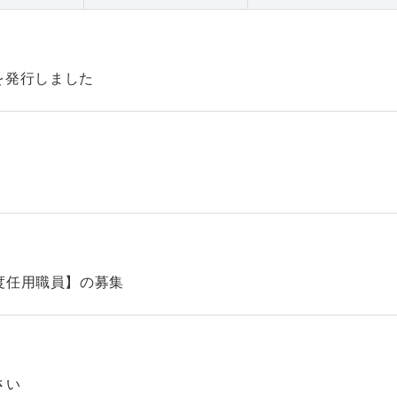
47を発行しました
】
度任用職員】の募集
さい