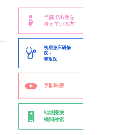
当院で出産を
考えている方
初期臨床研修
医・
専攻医
予防医療
地域医療
機関検索