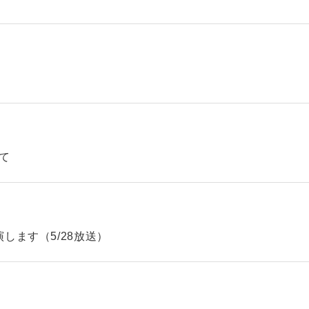
て
します（5/28放送）