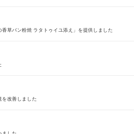
の香草パン粉焼 ラタトゥイユ添え」を提供しました
た
境を改善しました
いました