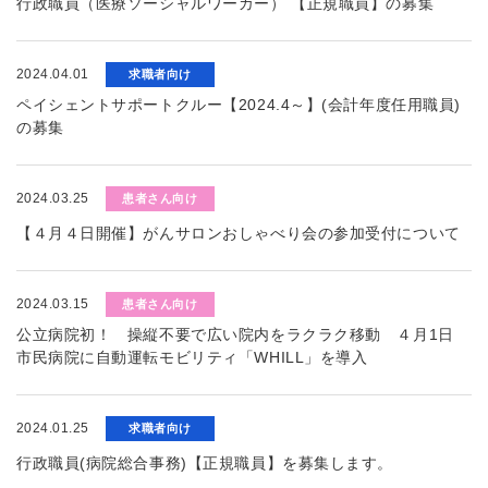
行政職員（医療ソーシャルワーカー） 【正規職員】の募集
2024.04.01
求職者向け
ペイシェントサポートクルー【2024.4～】(会計年度任用職員)
の募集
2024.03.25
患者さん向け
【４月４日開催】がんサロンおしゃべり会の参加受付について
2024.03.15
患者さん向け
公立病院初！ 操縦不要で広い院内をラクラク移動 ４月1日
市民病院に自動運転モビリティ「WHILL」を導入
2024.01.25
求職者向け
行政職員(病院総合事務)【正規職員】を募集します。