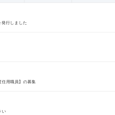
47を発行しました
】
度任用職員】の募集
さい