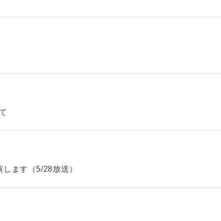
て
します（5/28放送）