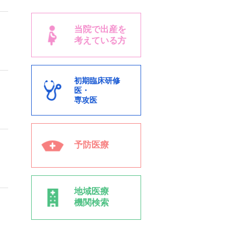
当院で出産を
考えている方
初期臨床研修
医・
専攻医
予防医療
地域医療
機関検索