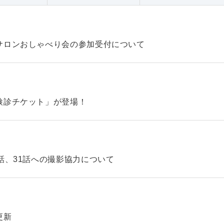
サロンおしゃべり会の参加受付について
検診チケット」が登場！
話、31話への撮影協力について
更新