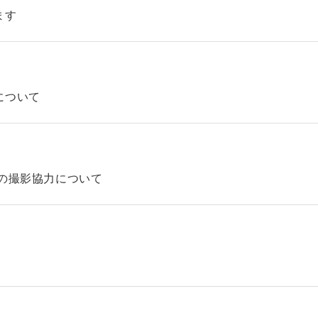
ます
について
の撮影協力について