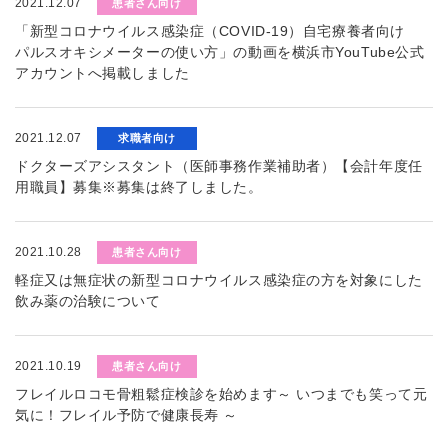
2021.12.07
患者さん向け
「新型コロナウイルス感染症（COVID-19）自宅療養者向け
パルスオキシメーターの使い方」の動画を横浜市YouTube公式
アカウントへ掲載しました
2021.12.07
求職者向け
ドクターズアシスタント（医師事務作業補助者）【会計年度任
用職員】募集※募集は終了しました。
2021.10.28
患者さん向け
軽症又は無症状の新型コロナウイルス感染症の方を対象にした
飲み薬の治験について
2021.10.19
患者さん向け
フレイルロコモ骨粗鬆症検診を始めます～ いつまでも笑って元
気に！フレイル予防で健康長寿 ～