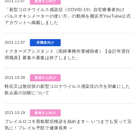
2021.12.07
患者さん向け
「新型コロナウイルス感染症（COVID-19）自宅療養者向け
パルスオキシメーターの使い方」の動画を横浜市YouTube公式
アカウントへ掲載しました
2021.12.07
求職者向け
ドクターズアシスタント（医師事務作業補助者）【会計年度任
用職員】募集※募集は終了しました。
2021.10.28
患者さん向け
軽症又は無症状の新型コロナウイルス感染症の方を対象にした
飲み薬の治験について
2021.10.19
患者さん向け
フレイルロコモ骨粗鬆症検診を始めます～ いつまでも笑って元
気に！フレイル予防で健康長寿 ～