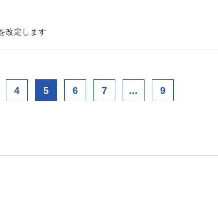
金を改定します
4
5
6
7
...
9