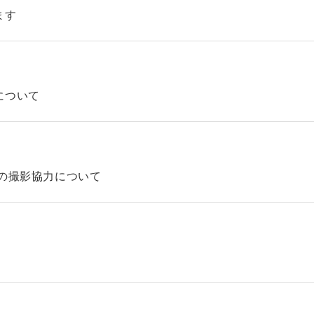
ます
について
の撮影協力について