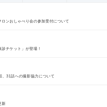
サロンおしゃべり会の参加受付について
検診チケット」が登場！
話、31話への撮影協力について
更新