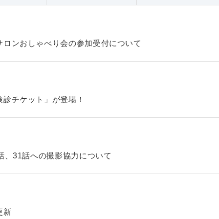
サロンおしゃべり会の参加受付について
検診チケット」が登場！
話、31話への撮影協力について
更新