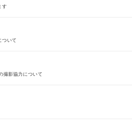
ます
について
の撮影協力について