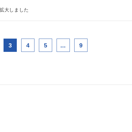
を拡大しました
3
4
5
...
9