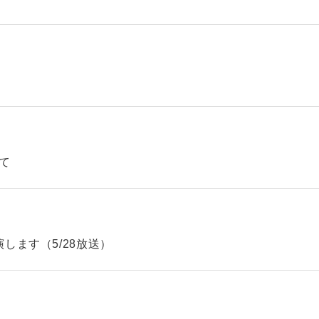
て
します（5/28放送）