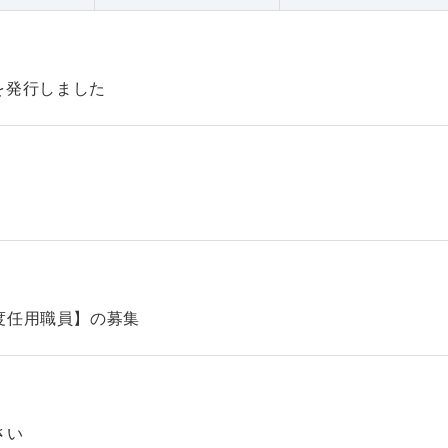
47を発行しました
】
度任用職員】の募集
さい