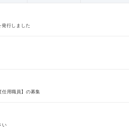
47を発行しました
】
度任用職員】の募集
さい