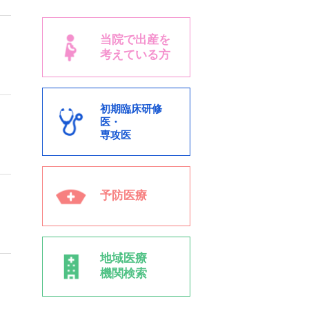
当院で出産を
考えている方
初期臨床研修
医・
専攻医
予防医療
地域医療
機関検索