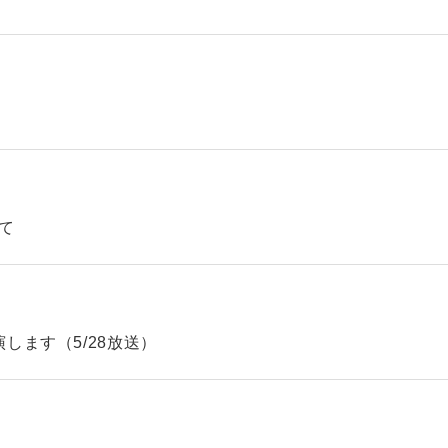
て
します（5/28放送）