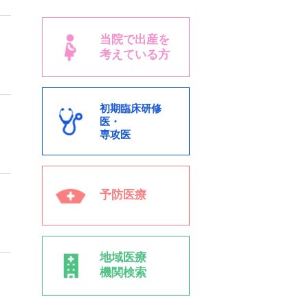
当院で出産を
考えている方
初期臨床研修
医・
専攻医
予防医療
地域医療
機関検索