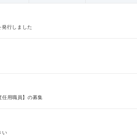
47を発行しました
】
度任用職員】の募集
さい