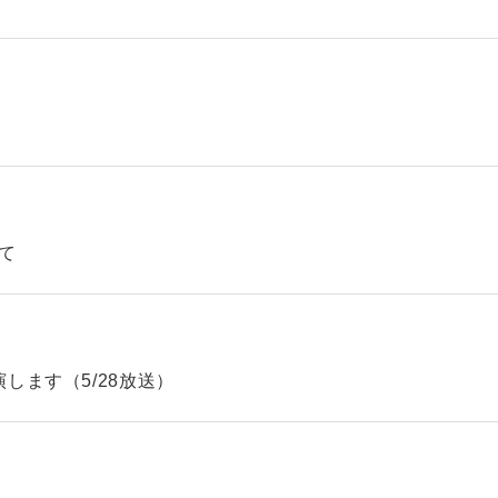
て
します（5/28放送）