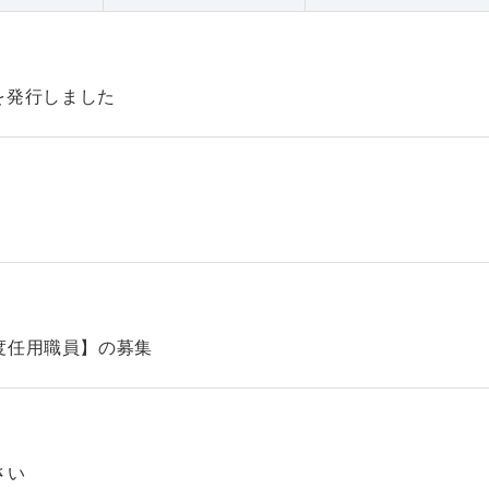
47を発行しました
】
度任用職員】の募集
さい