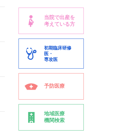
当院で出産を
考えている方
初期臨床研修
医・
専攻医
予防医療
地域医療
機関検索