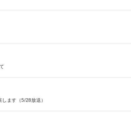
て
します（5/28放送）