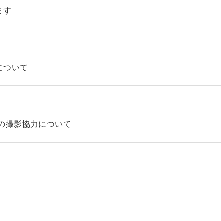
ます
について
の撮影協力について