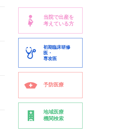
当院で出産を
考えている方
初期臨床研修
医・
専攻医
予防医療
地域医療
機関検索