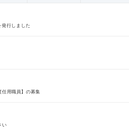
47を発行しました
】
度任用職員】の募集
さい