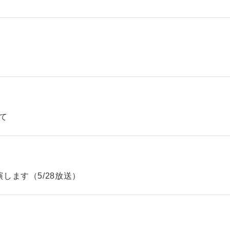
て
します（5/28放送）