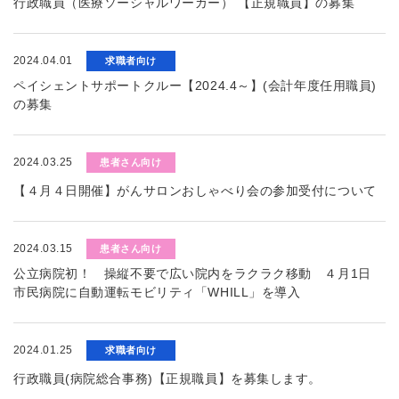
行政職員（医療ソーシャルワーカー） 【正規職員】の募集
2024.04.01
求職者向け
ペイシェントサポートクルー【2024.4～】(会計年度任用職員)
の募集
2024.03.25
患者さん向け
【４月４日開催】がんサロンおしゃべり会の参加受付について
2024.03.15
患者さん向け
公立病院初！ 操縦不要で広い院内をラクラク移動 ４月1日
市民病院に自動運転モビリティ「WHILL」を導入
2024.01.25
求職者向け
行政職員(病院総合事務)【正規職員】を募集します。