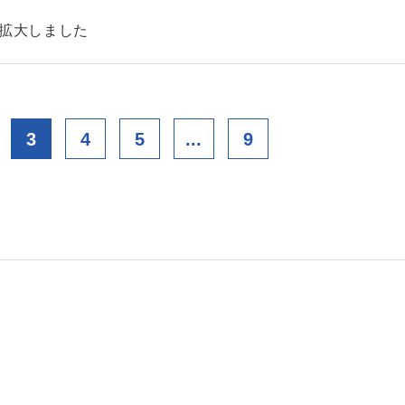
を拡大しました
3
4
5
...
9