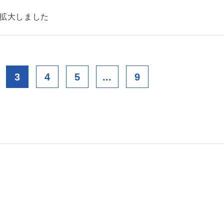
を拡大しました
3
4
5
...
9