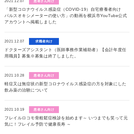
2021.12.07
患者さん向け
「新型コロナウイルス感染症（COVID-19）自宅療養者向け
パルスオキシメーターの使い方」の動画を横浜市YouTube公式
アカウントへ掲載しました
2021.12.07
求職者向け
ドクターズアシスタント（医師事務作業補助者）【会計年度任
用職員】募集※募集は終了しました。
2021.10.28
患者さん向け
軽症又は無症状の新型コロナウイルス感染症の方を対象にした
飲み薬の治験について
2021.10.19
患者さん向け
フレイルロコモ骨粗鬆症検診を始めます～ いつまでも笑って元
気に！フレイル予防で健康長寿 ～