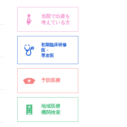
～
当院で出産を
考えている方
初期臨床研修
医・
専攻医
予防医療
地域医療
機関検索