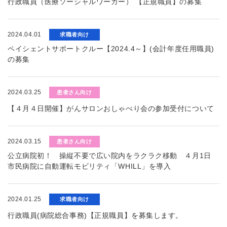
行政職員（医療ソーシャルワーカー） 【正規職員】の募集
2024.04.01
求職者向け
ペイシェントサポートクルー【2024.4～】(会計年度任用職員)
の募集
2024.03.25
患者さん向け
【４月４日開催】がんサロンおしゃべり会の参加受付について
2024.03.15
患者さん向け
公立病院初！ 操縦不要で広い院内をラクラク移動 ４月1日
市民病院に自動運転モビリティ「WHILL」を導入
2024.01.25
求職者向け
行政職員(病院総合事務)【正規職員】を募集します。