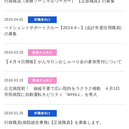
行政職員（医療ソーシャルワーカー） 【正規職員】の募集
2024.04.01
求職者向け
ペイシェントサポートクルー【2024.4～】(会計年度任用職員)
の募集
2024.03.25
患者さん向け
【４月４日開催】がんサロンおしゃべり会の参加受付について
2024.03.15
患者さん向け
公立病院初！ 操縦不要で広い院内をラクラク移動 ４月1日
市民病院に自動運転モビリティ「WHILL」を導入
2024.01.25
求職者向け
行政職員(病院総合事務)【正規職員】を募集します。