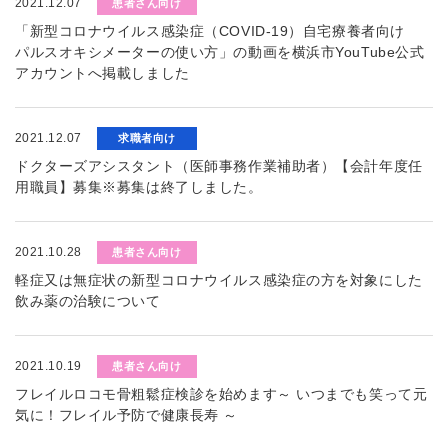
2021.12.07
患者さん向け
「新型コロナウイルス感染症（COVID-19）自宅療養者向け
パルスオキシメーターの使い方」の動画を横浜市YouTube公式
アカウントへ掲載しました
2021.12.07
求職者向け
ドクターズアシスタント（医師事務作業補助者）【会計年度任
用職員】募集※募集は終了しました。
2021.10.28
患者さん向け
軽症又は無症状の新型コロナウイルス感染症の方を対象にした
飲み薬の治験について
2021.10.19
患者さん向け
フレイルロコモ骨粗鬆症検診を始めます～ いつまでも笑って元
気に！フレイル予防で健康長寿 ～