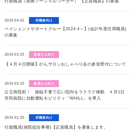
行政職員（医療ソーシャルワーカー） 【正規職員】の募集
2024.04.01
求職者向け
ペイシェントサポートクルー【2024.4～】(会計年度任用職員)
の募集
2024.03.25
患者さん向け
【４月４日開催】がんサロンおしゃべり会の参加受付について
2024.03.15
患者さん向け
公立病院初！ 操縦不要で広い院内をラクラク移動 ４月1日
市民病院に自動運転モビリティ「WHILL」を導入
2024.01.25
求職者向け
行政職員(病院総合事務)【正規職員】を募集します。