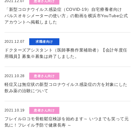
2021.12.07
患者さん向け
「新型コロナウイルス感染症（COVID-19）自宅療養者向け
パルスオキシメーターの使い方」の動画を横浜市YouTube公式
アカウントへ掲載しました
2021.12.07
求職者向け
ドクターズアシスタント（医師事務作業補助者）【会計年度任
用職員】募集※募集は終了しました。
2021.10.28
患者さん向け
軽症又は無症状の新型コロナウイルス感染症の方を対象にした
飲み薬の治験について
2021.10.19
患者さん向け
フレイルロコモ骨粗鬆症検診を始めます～ いつまでも笑って元
気に！フレイル予防で健康長寿 ～