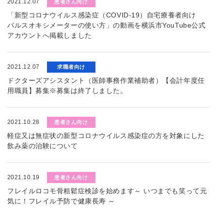
2021.12.07
患者さん向け
「新型コロナウイルス感染症（COVID-19）自宅療養者向け
パルスオキシメーターの使い方」の動画を横浜市YouTube公式
アカウントへ掲載しました
2021.12.07
求職者向け
ドクターズアシスタント（医師事務作業補助者）【会計年度任
用職員】募集※募集は終了しました。
2021.10.28
患者さん向け
軽症又は無症状の新型コロナウイルス感染症の方を対象にした
飲み薬の治験について
2021.10.19
患者さん向け
フレイルロコモ骨粗鬆症検診を始めます～ いつまでも笑って元
気に！フレイル予防で健康長寿 ～