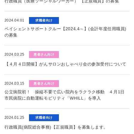
行政職員（医療ソーシャルワーカー） 【正規職員】の募集
2024.04.01
求職者向け
ペイシェントサポートクルー【2024.4～】(会計年度任用職員)
の募集
2024.03.25
患者さん向け
【４月４日開催】がんサロンおしゃべり会の参加受付について
2024.03.15
患者さん向け
公立病院初！ 操縦不要で広い院内をラクラク移動 ４月1日
市民病院に自動運転モビリティ「WHILL」を導入
2024.01.25
求職者向け
行政職員(病院総合事務)【正規職員】を募集します。