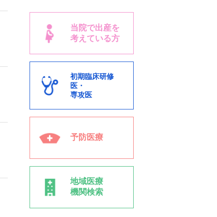
当院で出産を
考えている方
初期臨床研修
医・
専攻医
予防医療
地域医療
機関検索