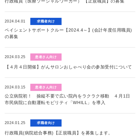
行政職員（医療ソーシャルワーカー） 【正規職員】の募集
2024.04.01
求職者向け
ペイシェントサポートクルー【2024.4～】(会計年度任用職員)
の募集
2024.03.25
患者さん向け
【４月４日開催】がんサロンおしゃべり会の参加受付について
2024.03.15
患者さん向け
公立病院初！ 操縦不要で広い院内をラクラク移動 ４月1日
市民病院に自動運転モビリティ「WHILL」を導入
2024.01.25
求職者向け
行政職員(病院総合事務)【正規職員】を募集します。