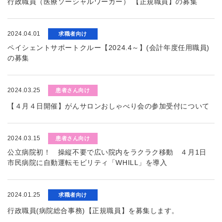
行政職員（医療ソーシャルワーカー） 【正規職員】の募集
2024.04.01
求職者向け
ペイシェントサポートクルー【2024.4～】(会計年度任用職員)
の募集
2024.03.25
患者さん向け
【４月４日開催】がんサロンおしゃべり会の参加受付について
2024.03.15
患者さん向け
公立病院初！ 操縦不要で広い院内をラクラク移動 ４月1日
市民病院に自動運転モビリティ「WHILL」を導入
2024.01.25
求職者向け
行政職員(病院総合事務)【正規職員】を募集します。