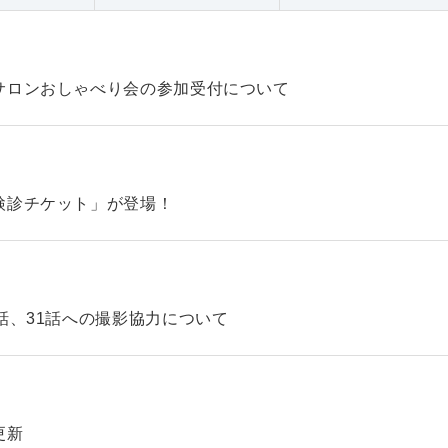
サロンおしゃべり会の参加受付について
検診チケット」が登場！
話、31話への撮影協力について
更新