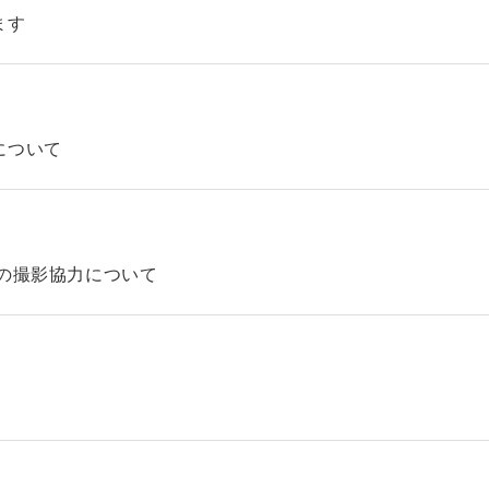
ます
について
の撮影協力について