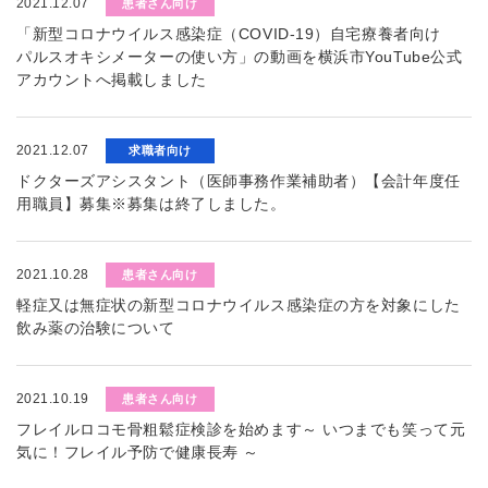
2021.12.07
患者さん向け
「新型コロナウイルス感染症（COVID-19）自宅療養者向け
パルスオキシメーターの使い方」の動画を横浜市YouTube公式
アカウントへ掲載しました
2021.12.07
求職者向け
ドクターズアシスタント（医師事務作業補助者）【会計年度任
用職員】募集※募集は終了しました。
2021.10.28
患者さん向け
軽症又は無症状の新型コロナウイルス感染症の方を対象にした
飲み薬の治験について
2021.10.19
患者さん向け
フレイルロコモ骨粗鬆症検診を始めます～ いつまでも笑って元
気に！フレイル予防で健康長寿 ～