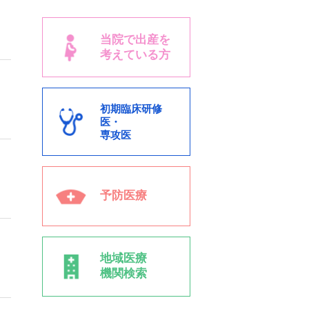
～
当院で出産を
考えている方
初期臨床研修
医・
専攻医
予防医療
地域医療
機関検索