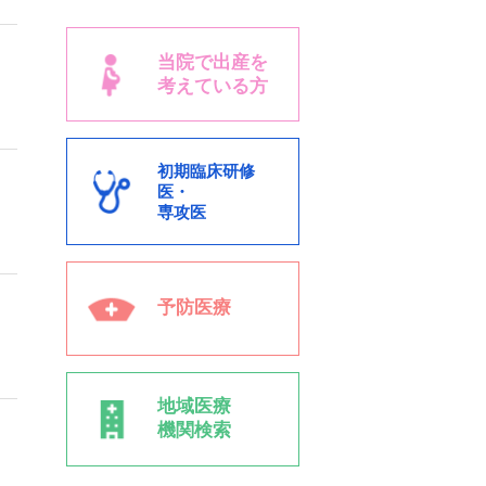
当院で出産を
考えている方
初期臨床研修
医・
専攻医
予防医療
地域医療
機関検索