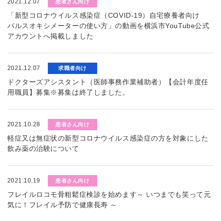
2021.12.07
患者さん向け
「新型コロナウイルス感染症（COVID-19）自宅療養者向け
パルスオキシメーターの使い方」の動画を横浜市YouTube公式
アカウントへ掲載しました
2021.12.07
求職者向け
ドクターズアシスタント（医師事務作業補助者）【会計年度任
用職員】募集※募集は終了しました。
2021.10.28
患者さん向け
軽症又は無症状の新型コロナウイルス感染症の方を対象にした
飲み薬の治験について
2021.10.19
患者さん向け
フレイルロコモ骨粗鬆症検診を始めます～ いつまでも笑って元
気に！フレイル予防で健康長寿 ～