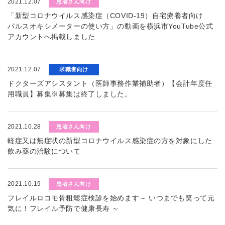
2021.12.07
患者さん向け
「新型コロナウイルス感染症（COVID-19）自宅療養者向け
パルスオキシメーターの使い方」の動画を横浜市YouTube公式
アカウントへ掲載しました
2021.12.07
求職者向け
ドクターズアシスタント（医師事務作業補助者）【会計年度任
用職員】募集※募集は終了しました。
2021.10.28
患者さん向け
軽症又は無症状の新型コロナウイルス感染症の方を対象にした
飲み薬の治験について
2021.10.19
患者さん向け
フレイルロコモ骨粗鬆症検診を始めます～ いつまでも笑って元
気に！フレイル予防で健康長寿 ～