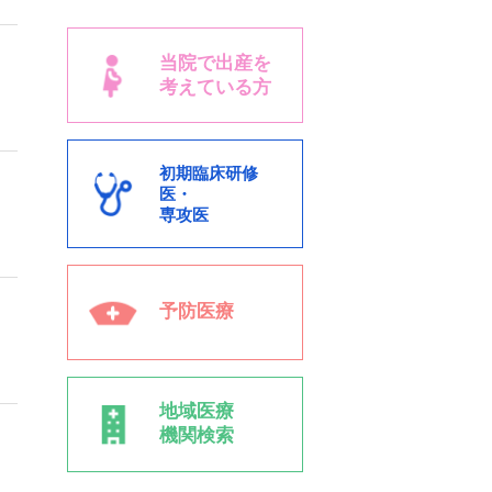
当院で出産を
考えている方
初期臨床研修
医・
専攻医
予防医療
地域医療
機関検索