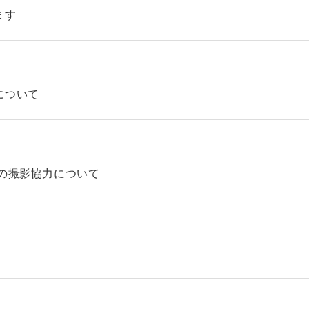
ます
について
の撮影協力について