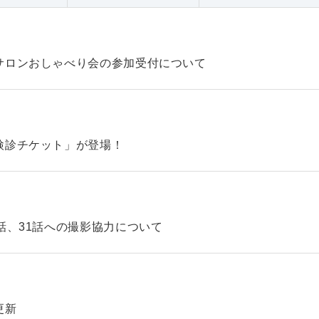
サロンおしゃべり会の参加受付について
検診チケット」が登場！
話、31話への撮影協力について
更新