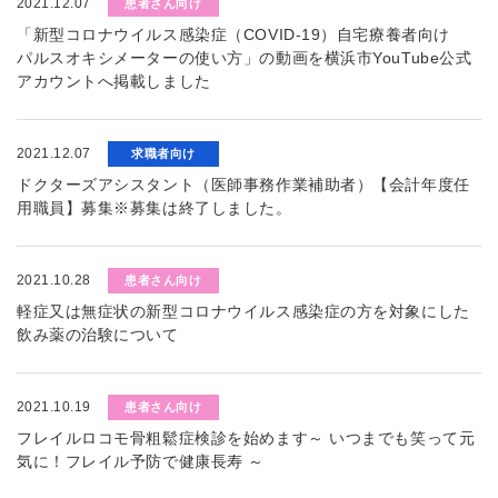
2021.12.07
患者さん向け
「新型コロナウイルス感染症（COVID-19）自宅療養者向け
パルスオキシメーターの使い方」の動画を横浜市YouTube公式
アカウントへ掲載しました
2021.12.07
求職者向け
ドクターズアシスタント（医師事務作業補助者）【会計年度任
用職員】募集※募集は終了しました。
2021.10.28
患者さん向け
軽症又は無症状の新型コロナウイルス感染症の方を対象にした
飲み薬の治験について
2021.10.19
患者さん向け
フレイルロコモ骨粗鬆症検診を始めます～ いつまでも笑って元
気に！フレイル予防で健康長寿 ～