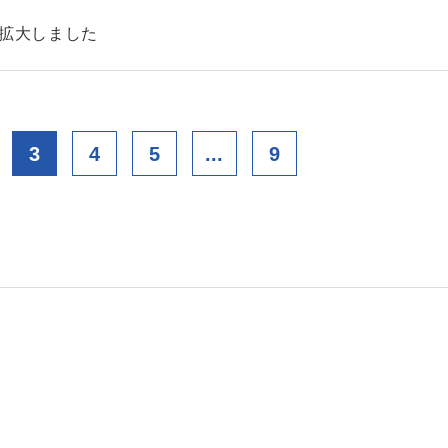
を拡大しました
3
4
5
...
9