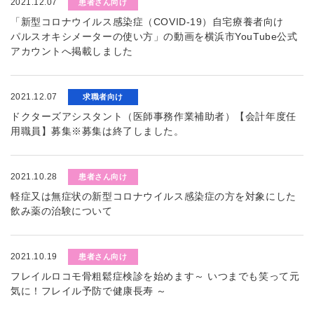
2021.12.07
患者さん向け
「新型コロナウイルス感染症（COVID-19）自宅療養者向け
パルスオキシメーターの使い方」の動画を横浜市YouTube公式
アカウントへ掲載しました
2021.12.07
求職者向け
ドクターズアシスタント（医師事務作業補助者）【会計年度任
用職員】募集※募集は終了しました。
2021.10.28
患者さん向け
軽症又は無症状の新型コロナウイルス感染症の方を対象にした
飲み薬の治験について
2021.10.19
患者さん向け
フレイルロコモ骨粗鬆症検診を始めます～ いつまでも笑って元
気に！フレイル予防で健康長寿 ～