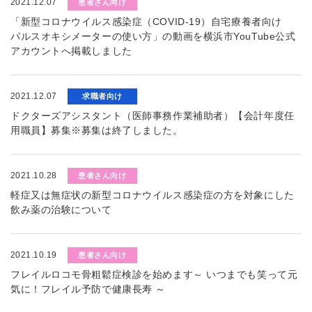
2021.12.07
患者さん向け
「新型コロナウイルス感染症（COVID-19）自宅療養者向け
パルスオキシメーターの使い方」の動画を横浜市YouTube公式
アカウントへ掲載しました
2021.12.07
求職者向け
ドクターズアシスタント（医師事務作業補助者）【会計年度任
用職員】募集※募集は終了しました。
2021.10.28
患者さん向け
軽症又は無症状の新型コロナウイルス感染症の方を対象にした
飲み薬の治験について
2021.10.19
患者さん向け
フレイルロコモ骨粗鬆症検診を始めます～ いつまでも笑って元
気に！フレイル予防で健康長寿 ～